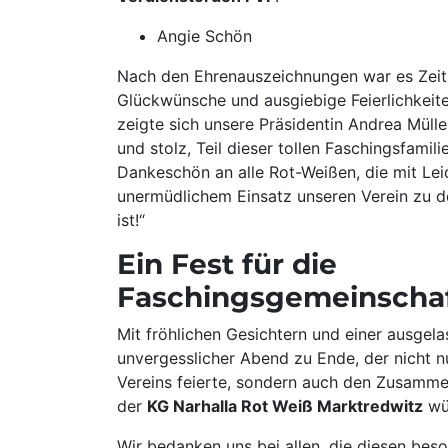
Angie Schön
Nach den Ehrenauszeichnungen war es Zeit
Glückwünsche und ausgiebige Feierlichkeite
zeigte sich unsere Präsidentin Andrea Müller
und stolz, Teil dieser tollen Faschingsfamili
Dankeschön an alle Rot-Weißen, die mit Le
unermüdlichem Einsatz unseren Verein zu 
ist!“
Ein Fest für die
Faschingsgemeinscha
Mit fröhlichen Gesichtern und einer ausgel
unvergesslicher Abend zu Ende, der nicht n
Vereins feierte, sondern auch den Zusamme
der
KG Narhalla Rot Weiß Marktredwitz
wü
Wir bedanken uns bei allen, die diesen be