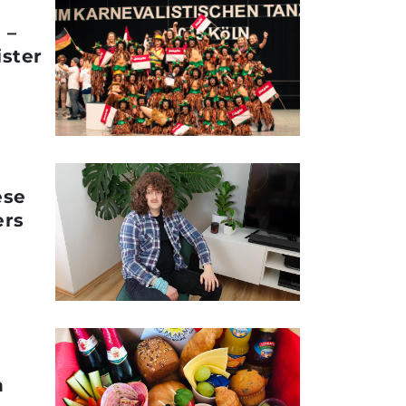
 –
ster
ese
ers
n