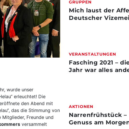
GRUPPEN
Mich laust der Affe
Deutscher Vizemei
VERANSTALTUNGEN
Fasching 2021 – di
Jahr war alles and
hr, wurde unser
elau“ erleuchtet! Die
 eröffnete den Abend mit
AKTIONEN
elau“, das die Stimmung von
Narrenfrühstück –
e Mitglieder, Freunde und
Genuss am Morge
kommers
versammelt