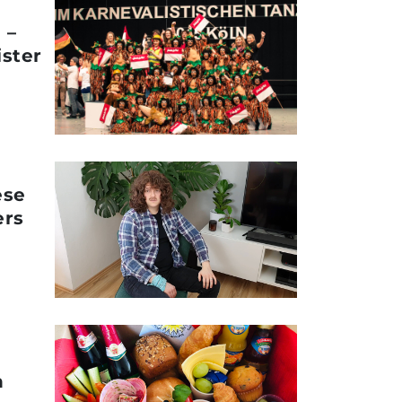
 –
ster
ese
ers
n