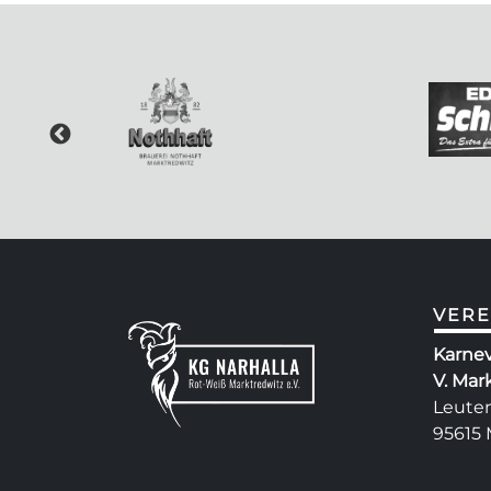
VERE
Karnev
V. Mar
Leuten
95615 