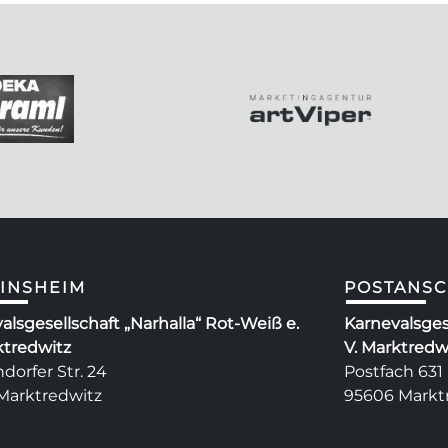
INSHEIM
POSTANSC
alsgesellschaft „Narhalla“ Rot-Weiß e.
Karnevalsges
ktredwitz
V. Marktredw
dorfer Str. 24
Postfach 631
Marktredwitz
95606 Markt